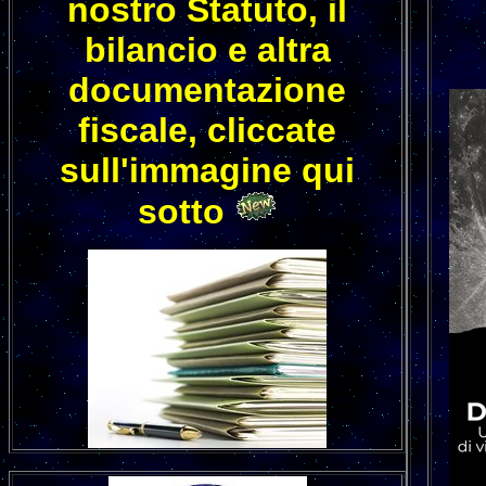
nostro Statuto, il
bilancio e altra
documentazione
fiscale, cliccate
sull'immagine qui
sotto