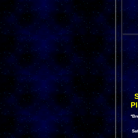
S
P
*Br
Sat