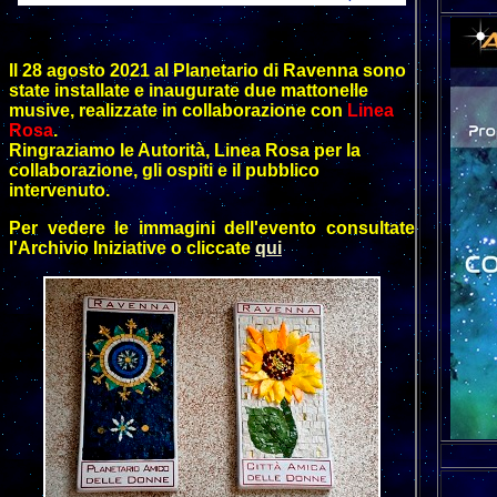
Il 28 agosto 2021 al Planetario di Ravenna sono
state installate e inaugurate due mattonelle
musive, realizzate in collaborazione con
Linea
Rosa
.
Ringraziamo le Autorità, Linea Rosa per la
collaborazione, gli ospiti e il pubblico
intervenuto.
Per vedere le immagini dell'evento consultate
l'Archivio Iniziative o cliccate
qui