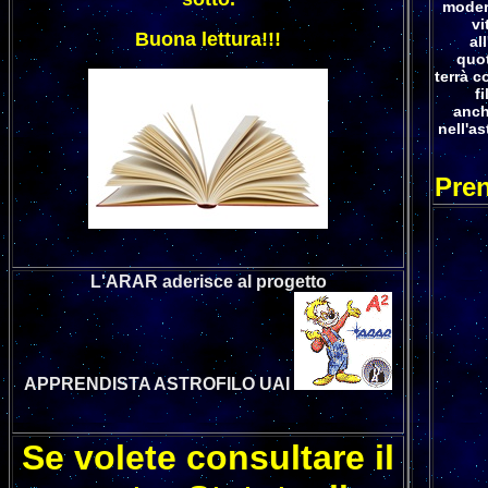
modern
vi
Buona lettura!!!
al
quot
terrà c
f
anch
nell'a
Pren
L'ARAR aderisce al progetto
APPRENDISTA ASTROFILO
UAI
Se volete consultare il