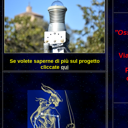
"Oss
Vi
Se volete saperne di più sul progetto
cliccate
qui