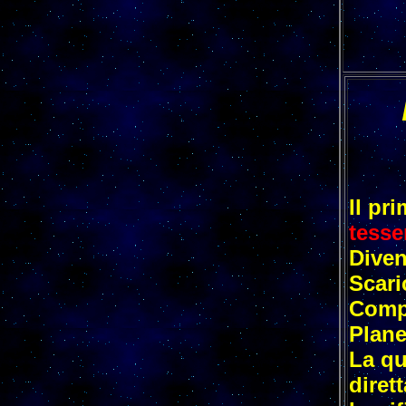
Il pr
tesse
Diven
Scaric
Compi
Plane
La qu
diret