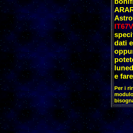
bonif
ARAR
Astro
IT67
speci
dati 
oppur
potet
luned
e fare
Per i r
modulo 
bisogna