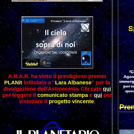
S
*C
A.R.A.R. ha vinto il prestigioso premio
Agost
immerge
PLANit
intitolato a "
Lara Albanese
" per la
per r
divulgazione dell'Astronomia. Cliccate
qui
que
per leggere il
comunicato stampa
e
qui
per
visionare il
progetto vincente
.
Pren