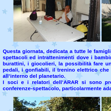
Questa giornata, dedicata a tutte le famigl
spettacoli ed intrattenimenti dove i bambin
burattini, i giocolieri, la possibilità fare
pedali, i gonfiabili, il trenino elettrico ch
all’interno del planetario.
I soci e i relatori dell’ARAR si sono pr
conferenze-spettacolo, particolarmente adat