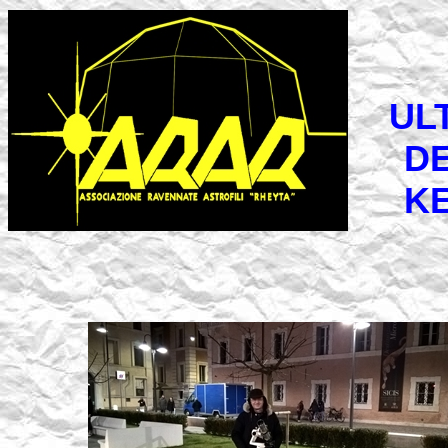
UL
DE
K