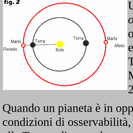
U
o
e
T
M
2
Quando un pianeta è in oppo
condizioni di osservabilità